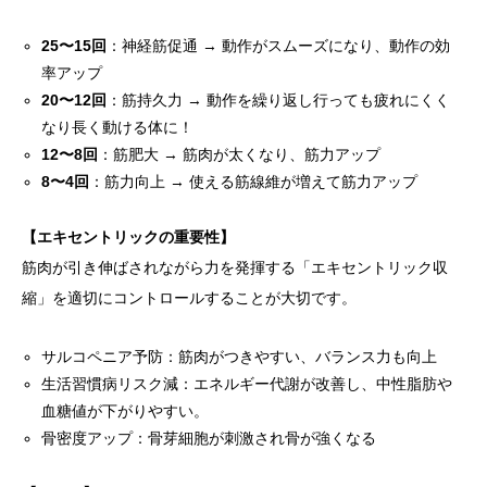
25〜15回
：神経筋促通 → 動作がスムーズになり、動作の効
率アップ
20〜12回
：筋持久力 → 動作を繰り返し行っても疲れにくく
なり長く動ける体に！
12〜8回
：筋肥大 → 筋肉が太くなり、筋力アップ
8〜4回
：筋力向上 → 使える筋線維が増えて筋力アップ
【エキセントリックの重要性】
筋肉が引き伸ばされながら力を発揮する「エキセントリック収
縮」を適切にコントロールすることが大切です。
サルコペニア予防：筋肉がつきやすい、バランス力も向上
生活習慣病リスク減：エネルギー代謝が改善し、中性脂肪や
血糖値が下がりやすい。
骨密度アップ：骨芽細胞が刺激され骨が強くなる